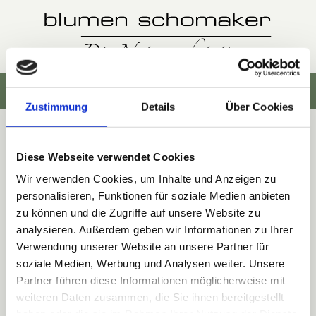
Zum Inhalt springen
Zustimmung
Details
Über Cookies
Impressum
Diese Webseite verwendet Cookies
Wir verwenden Cookies, um Inhalte und Anzeigen zu
personalisieren, Funktionen für soziale Medien anbieten
blumen schomaker Die Naturwerkstatt
zu können und die Zugriffe auf unsere Website zu
Am Gasthaus Damm 13
analysieren. Außerdem geben wir Informationen zu Ihrer
49808 Lingen
Verwendung unserer Website an unsere Partner für
soziale Medien, Werbung und Analysen weiter. Unsere
Partner führen diese Informationen möglicherweise mit
0591 - 1550

weiteren Daten zusammen, die Sie ihnen bereitgestellt
naturwerkstatt@blumen-schomaker.de

haben oder die sie im Rahmen Ihrer Nutzung der Dienste