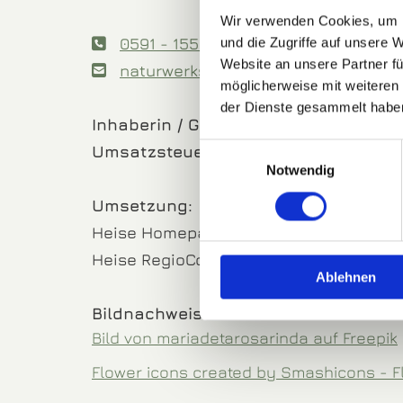
Wir verwenden Cookies, um I
0591 - 1550

und die Zugriffe auf unsere 
Website an unsere Partner fü
naturwerkstatt@blumen-schomaker

möglicherweise mit weiteren
der Dienste gesammelt habe
Inhaberin / Geschäftsführerin:
Susan
Einwilligungsauswahl
Umsatzsteuer-ID:
Wird nachgereicht
Notwendig
Um­set­zung:
Heise Home­pages |
Home­page er­stel­le
Heise Re­gio­Con­cept |
On­line Mar­ke­ting
Ablehnen
Bildnachweis:
Bild von mariadetarosarinda auf Freepik
Flower icons created by Smashicons - F